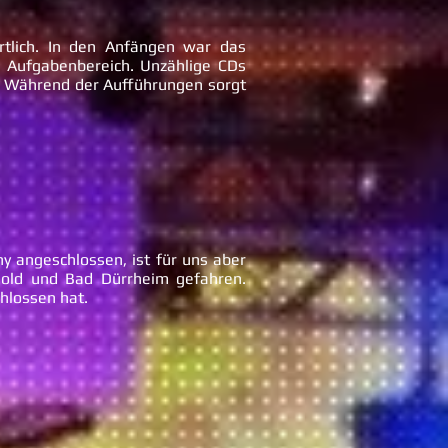
rtlich. In den Anfängen war das
 Aufgabenbereich. Unzählige CDs
rt. Während der Aufführungen sorgt
y angeschlossen, ist für uns aber
mold und Bad Dürrheim gefahren.
chlossen hat.