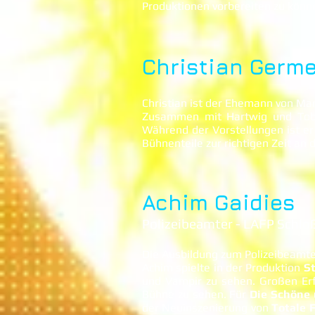
Produktionen vorbereiten zu könn
Christian Germe
Christian ist der Ehemann von Ma
Zusammen mit Hartwig und Tobi
Während der Vorstellungen ist er
Bühnenteile zur richtigen Zeit an 
Achim Gaidies
Polizeibeamter - LAFP Schlo
Die Ausbildung zum Polizeibeamte
Achim spielte in der Produktion
S
und Vampir zu sehen. Großen Erf
Bühne zu sehen. Für
Die Schöne 
der Neuinszenierung von
Totale 