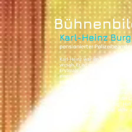
Bühnenbil
Karl-Heinz Burg
pensionierter Polizeibeamte
Karl-Heinz war im PAI "Erich Kl
versah. Er ist mittlerweile Pensio
Erstmals war er 2002 in
Die Sch
einen Vietnamesen dar. In
Totale
er den Pater Lorenzo. Als Profess
war als Student Prouvair in
Die E
als Annonciateur auf der Bühne. 
in
Robin Hood
im Ensemble der C
Brothers
als Willie "Too Big" Hal
und war das letzte Mal aktiv 
mitverantwortlich.