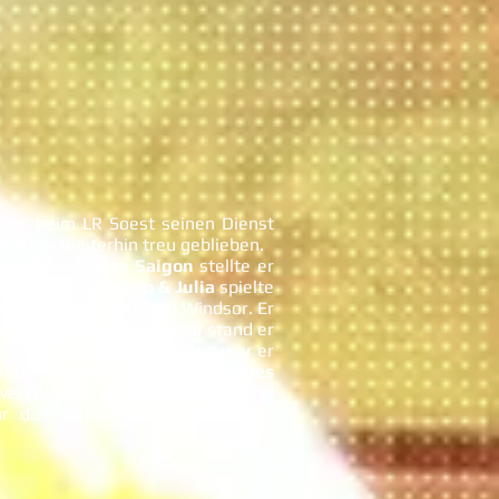
etzt beim LR Soest seinen Dienst
 ist er weiterhin treu geblieben.
Im Musical
Miss Saigon
stellte er
r Aufführung
Romeo & Julia
spielte
ley
spielte er den Lord Windsor. Er
Hutmacher. In
Der Rebell
stand er
n D´Artagnan. Als Kaufmann war er
f der Bühne. Er saß bei
The Blues
verkörperte er den Reeder Morrel
r das Stellen des Bühnenbildes