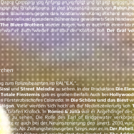
 Dance Company von Anfang an verfolgt und ist seit einigen Ja
ungen der Produktionen. In den Veranstaltungen von
Robin H
 den Blaumann gegen das Kostüm von König Richard einget
 wieder voll und ganz dem Bühnenbau gewidmet. Sein handwerk
r
The Blues Brothers
wieder zeigen, wo er auch für einen ku
te war er auch wieder am Bau der Kulisse von
Der Graf v
rchen
ng zum Polizeibeamten im PAI "E.K.".
Sissi
und
Street Melodie
zu sehen. In der Produktion
Die Ele
n
Totale Finsternis
gab es großen Beifall. Auch bei
Hollywoo
es Fürsterzbischofes Coloredo. In
Die Schöne und das Biest
wa
Saigon
. Viele werden sich noch an die Neuinszenierung von
des Grafen Krolock. In
Romeo & Julia
war er Angehöriger des
cher zu sehen. Die Rolle des Earl of Bridgewater verkörpe
pielte er auch bei der Neuinszenierung den Javert. 2010 war 
r Bühne. Als Zeitungsherausgeber Szeps war er in
Der Rebell