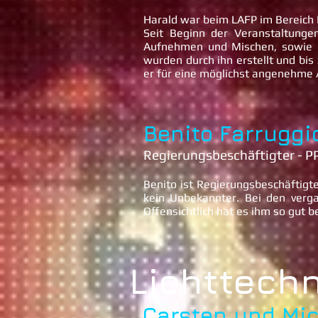
Harald war beim LAFP im Bereich 
Seit Beginn der Veranstaltunge
Aufnehmen und Mischen, sowie d
wurden durch ihn erstellt und bis
er für eine möglichst angenehme
Benito Farruggi
Regierungsbeschäftigter - P
Benito ist Regierungsbeschäftigt
kein Unbekannter. Bei den verg
Offensichtlich hat es ihm so gut 
Lichttechn
Carsten und Mic