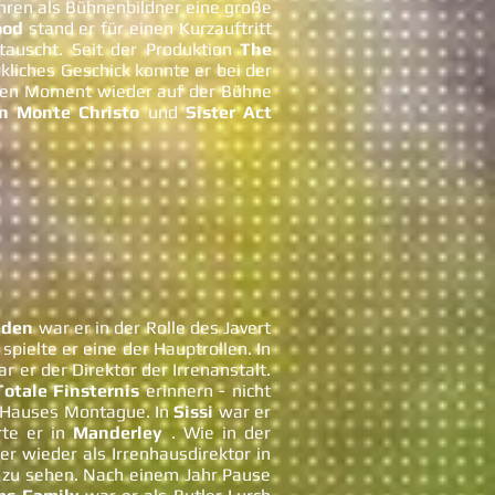
hren als Bühnenbildner eine große
ood
stand er für einen Kurzauftritt
auscht. Seit der Produktion
The
liches Geschick konnte er bei der
rzen Moment wieder auf der Bühne
on Monte Christo
und
Sister Act
nden
war er in der Rolle des Javert
d
spielte er eine der Hauptrollen. In
r er der Direktor der Irrenanstalt.
Totale Finsternis
erinnern - nicht
 Hauses Montague. In
Sissi
war er
rte er in
Manderley
. Wie in der
er wieder als Irrenhausdirektor in
zu sehen. Nach einem Jahr Pause