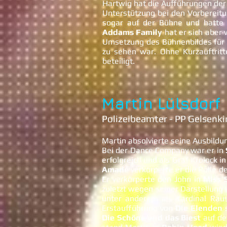
Hartwig hat die Aufführungen der
Unterstützung bei den Vorbereit
sogar auf der Bühne und hatte
Addams Family
hat er sich aber
Umsetzung des Bühnenbildes fü
zu sehen war. Ohne Kurzauftrit
beteiligt.
Martin Lülsdorf
Polizeibeamter - PP Gelsenki
Martin absolvierte seine Ausbildu
Bei der Dance Company war er in
erfolgreich und als Graf Krolock i
Amadé
verkörperte er die Rolle d
Er verkörperte den John in
Miss 
zuletzt wegen seiner Darstellung 
unter anderem als Kardinal Raus
Erstaufführung von
Die Elenden
s
Die Schöne und das Biest
auf de