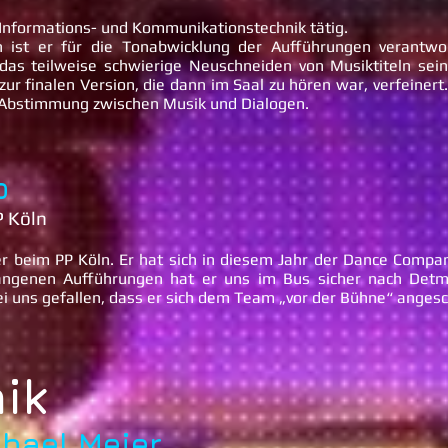
Informations- und Kommunikationstechnik tätig.
n ist er für die Tonabwicklung der Aufführungen verantwo
as teilweise schwierige Neuschneiden von Musiktiteln sein
 zur finalen Version, die dann im Saal zu hören war, verfeine
 Abstimmung zwischen Musik und Dialogen.
o
P Köln
er beim PP Köln. Er hat sich in diesem Jahr der Dance Compan
angenen Aufführungen hat er uns im Bus sicher nach Det
bei uns gefallen, dass er sich dem Team „vor der Bühne“ anges
ik
hael Meier