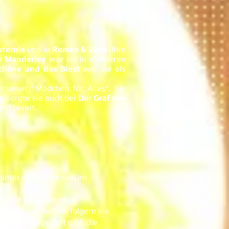
sternis
und in
Romeo & Julia
. Ihre
on
Manderley
war sie in mehreren
chöne und das Biest
war sie als
e unser "Mädchen für Alles". Sie
n sorgte sie auch bei
Der Graf von
riffbereit.
hinter der Bühne und im
Während der laufenden
steller mit den Verfolgern ins
i die nötige Zeit gibt, die