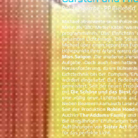
Polizeibeamte - PP Bielefeld
Michael absolvierte seine Polizeia
Mehr als 300 Meter Kabel waren 
programmieren. Das Einrichten d
gesamten Lichtanlage. Die Steu
Michael über einen separaten Fun
Höhepunkte ihrer Arbeit waren di
Miss Saigon
. Die moderne Vers
Aufgabe. Doch auch hier hatten 
Herausforderung, da im Bühnenbi
Lichttechnik bei der Company. E
wurden eingesetzt. Das bedeutet
gemeistert. Seit der neuen Produ
mit
Die Schöne und das Biest
dan
eine völlig neue Lichttechnik a
Neben Beamern kam auch Laser zu
Seit der Produktion
Robin Hood
s
Auch in
The Addams Family
und 
die langjährigen Erfahrungen de
Aufführungen von
Sister Act
hatt
für das perfekte Licht.