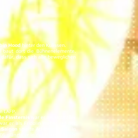
bin Hood
hinter den Kulissen.
 baut dort die Bühnenelemente.
dafür, dass sich alle beweglichen
m LAFP.
le Finsternis
war er als Holzfäller
war er als Fridolin Weber auf der
 Saigon
spielte Achim einen GI. In
6 glänzte er in der Hauptrolle als