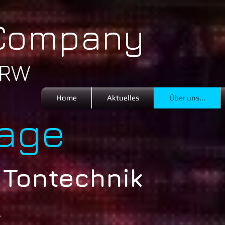
Company
NRW
Home
Aktuelles
Über uns...
age
 Tontechnik
r