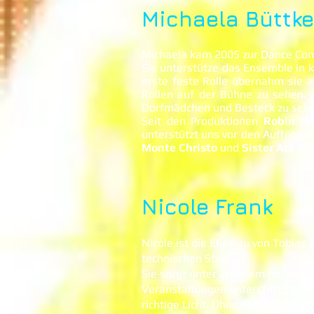
Michaela Büttke
Michaela kam 2005 zur Dance Co
Sie unterstütze das Ensemble in k
erste feste Rolle übernahm sie 
Rollen auf der Bühne zu sehen. 
Dorfmädchen und Besteck zu sehe
Seit den Produktionen
Robin H
unterstützt uns vor den Aufführu
Monte Christo
und
Sister Act
für
Nicole Frank
Nicole ist die Ehefrau von Tobias
technischen Stab.
Sie sorgt unter anderem für das p
Veranstaltungen unterstützt sie d
richtige Licht. Ohne die Unterstüt