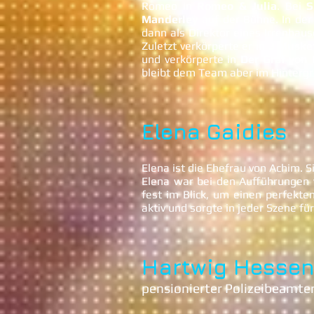
Romeo in
Romeo & Julia
. Bei
S
Manderley
auf der Bühne. In de
dann als Direktor eines Irrenhau
Zuletzt verkörperte er in
3 Muske
und verkörperte in
Der Graf von
bleibt dem Team aber im Hintergr
Elena Gaidies
Elena ist die Ehefrau von Achim. 
Elena war bei den Aufführungen
fest im Blick, um einen perfekte
aktiv und sorgte in jeder Szene fü
Hartwig Hesse
pensionierter Polizeibeamte