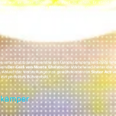
issi
war er unter anderem als Poet zu sehen. Er stand als
r Neuinszenierung von
Die Elenden
spielte er den Studenten 
ses in
Die Schöne und das Biest
. Als Heinrich Vogelsang sta
tiere
den Herzog von Buckingham. Nach einer beruflichen Pau
 Monte Christo
den Kerkermeister. Für ihn war es der vorerst
und erhalten und sorgt seit
Sister Act
für einen reibungslosen
Sie unterstützt das Ensemble der Dance Company seit 2020 hin
 von
Der Graf von Monte Christo
der Wirbelwind hinter der 
n Ablauf der Vorstellungen zu gewährleisten. In
Sister Act
wa
r ein perfektes Bühnenbild.
nkämper
r