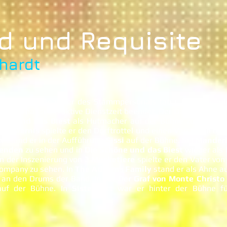
d und Requisite
hardt
r
ausener" als Beamter des Stammpersonals tätig, bevor er zul
när und hat seine aktive Dienstzeit beendet. Der Dance Company
öne und das Biest
als Hutmacher auf der Bühne zu sehen. 
 Finsternis
spielte er den Dorftrottel und einen Vampir. In de
or stand er in der Aufführung
Sissi
auf der Bühne. Bei
Mander
lenden
zu sehen und in
Die Schöne und das Biest
wieder als 
In der Inszenierung von
3 Musketiere
spielte er den Vater vo
ompany zu sehen. In
The Addams Family
stand er als Ahne au
l an den Drums der Band. In der
Der Graf von Monte Christo
auf der Bühne. In
Sister Act
war er hinter der Bühne fü