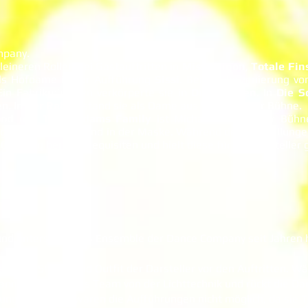
mpany.
leineren Rollen bei Gastauftritten in
Miss Saigon
,
Totale Fin
als Hofdame in der Aufführung
Sissi
. Bei der Inszenierung v
Ein Fabrikmädchen verkörperte sie in
Die Elenden
. In
Die S
n. In
Der Rebell
stand sie als Dame aus Wien auf der Bühne.
ood
und
The Addams Family
ist Michaela hinter der Bühn
ngen beim Styling und in der Maske. Während der Vorstellunge
 Ordnung bei den Requisiten und hielt diese für die Darsteller g
 und unterstützt das Ensemble der Dance Company seit Jahren 
erfekte Styling und Outfit der Darsteller vor den Auftritten. 
ann auch noch das Team von der Lichttechnik und rückt die Dar
zung von Nicole wären die Aufführungen nicht möglich, da sie Tob