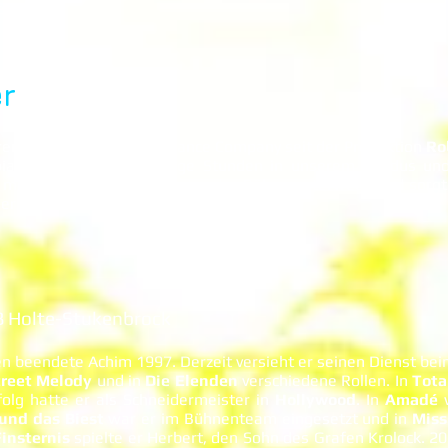
en.
r
ren und unterstützt die Dance Company seit der Produktion
Ro
as verbringt er unzählige Stunden in unserem Fundus und
 mit einem Ablaufplan hinter der Bühne unterwegs und sorgt 
der korrekten Position befinden.
ß Holte-Stukenbrock
n beendete Achim 1997. Derzeit versieht er seinen Dienst bei
treet Melody
und in
Die Elenden
verschiedene Rollen. In
Tota
olg hatte er als Schneidermeister in
Hollywood
. In
Amadé
und das Biest
war er im Bühnenteam eingesetzt und in
Miss
Finsternis
spielte er Herbert, den Sohn des Grafen Krolock. 200