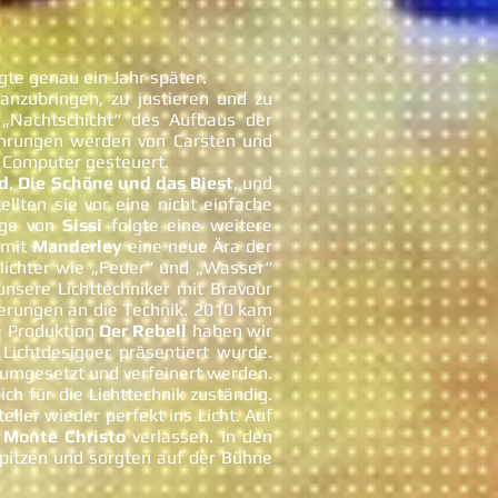
gte genau ein Jahr später.
anzubringen, zu justieren und zu
r „Nachtschicht“ des Aufbaus der
ührungen werden von Carsten und
r Computer gesteuert.
d
,
Die Schöne und das Biest
, und
lten sie vor eine nicht einfache
lage von
Sissi
folgte eine weitere
 mit
Manderley
eine neue Ära der
lichter wie „Feuer“ und „Wasser“
nsere Lichttechniker mit Bravour
derungen an die Technik. 2010 kam
e Produktion
Der Rebell
haben wir
Lichtdesigner präsentiert wurde.
umgesetzt und verfeinert werden.
h für die Lichttechnik zuständig.
ller wieder perfekt ins Licht. Auf
 Monte Christo
verlassen. In den
spitzen und sorgten auf der Bühne