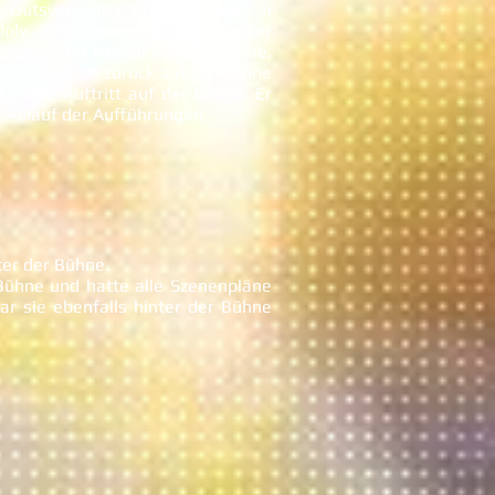
 Gutsverwalter Frank Crawley in
Joly. 2010 sahen ihn die Besucher
nd er in
Der Rebell
auf der Bühne.
se kehrte er zurück auf die Bühne
 letzte Auftritt auf der Bühne. Er
 Ablauf der Aufführungen.
ter der Bühne.
Bühne und hatte alle Szenenpläne
r sie ebenfalls hinter der Bühne