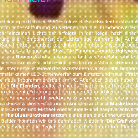
usbildung im Oktober 1991 erfolgreich. Sein Bruder Carsten fol
für jede Aufführung zu verlegen, an die 30 Scheinwerfer 
er einzelnen Lichtbilder erfolgte in der Regel nach eine
erung aller Komponenten der Lichtanlage während der Auff
kkanal mittels Headset koordiniert und mittels Mischpult ode
e Lichtgestaltungen von
Sissi
,
Die Elenden,
A
madé
,
Hollywoo
ion von
Romeo & Julia
mit einem fast weißen Bühnenbild stel
sie ein kreatives Lichtdesign geschaffen. Mit der Neuauf
ld integrierte Scheinwerfer anzusteuern waren. 2008 begann
rstmals kamen LED-Scheinwerfer zum Einsatz und neue Effekt
e neue Programmierarbeit am PC. Aber auch dieses haben u
ktion
Die Elenden
, stellte ein neues Theater neue Herausfor
n ein wenig Erfahrung mit den neuen Räumlichkeiten. Für di
uf die Bühne gebracht, welche in Zusammenarbeit mit einem 
m Einsatz. Diese Erfahrungen konnten auch in
3 Musketiere
ind Carsten und Michael wieder eigen- und hauptverantwortlic
in
The Blues Brothers
setzten die Beiden die Bühne und Darste
r Beiden konnten wir uns dann auch wieder in
Der Graf von
en sie wieder alle Regler der Lichttechnik unter ihren Finger